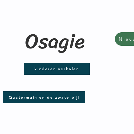
Osagie
Nieu
kinderen verhalen
Quatermain en de zwate bijl