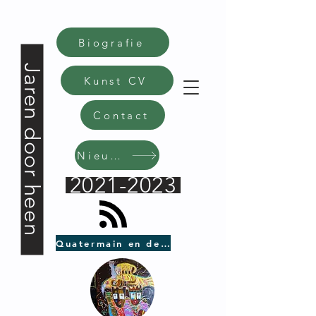
Biografie
Jaren door heen
Kunst CV
Contact
Nieuws
2021-2023
Quatermain en de zwate bijl