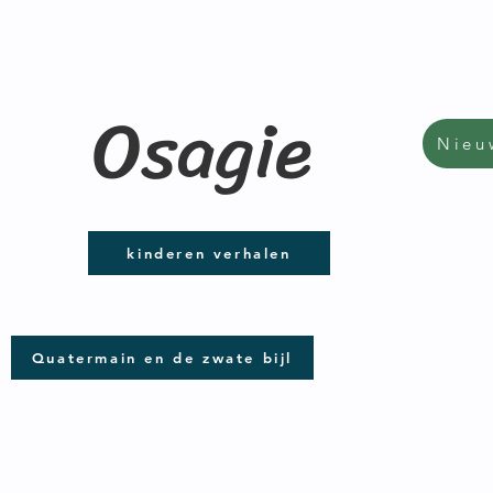
Osagie
Nieu
kinderen verhalen
Quatermain en de zwate bijl