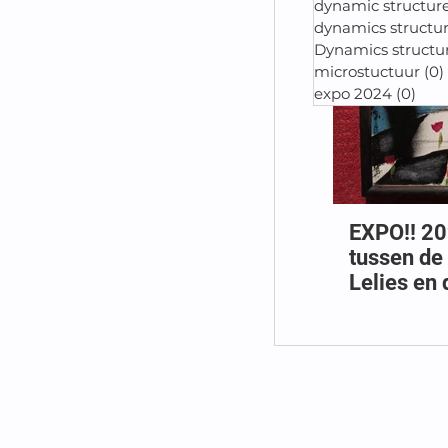
dynamic structure
dynamics structure
Dynamics structure
microstuctuur
(0)
expo 2024
(0)
0 po
EXPO!! 2024, O
tussen de 
Lelies en
locatie: Z
Enschede
Nederlan
niet beke