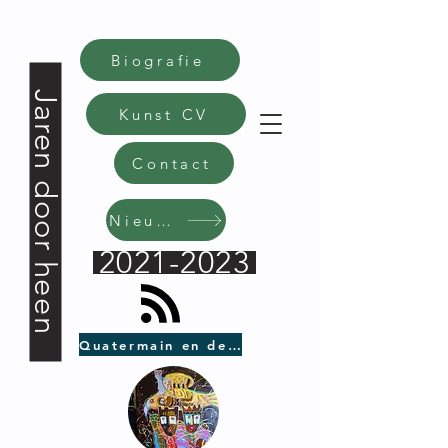
Biografie
Jaren door heen
Kunst CV
Contact
Nieuws
2021-2023
Quatermain en de zwate bijl