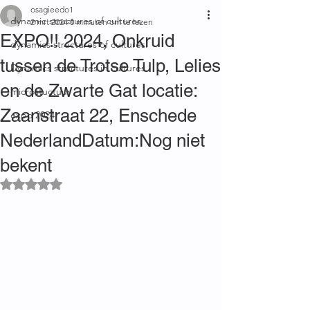
osagieedo1
dynamic structures of cultures
2 mrt 2024
0 minuten om te lezen
EXPO!! 2024, Onkruid
dynamics structures of cultures.
tussen de Trotse Tulp, Lelies
Dynamics structures in cultures.
en de Zwarte Gat locatie:
microstuctuur
Zaanstraat 22, Enschede
expo 2024
NederlandDatum:Nog niet
bekent
Beoordeeld met NaN uit 5 sterren.